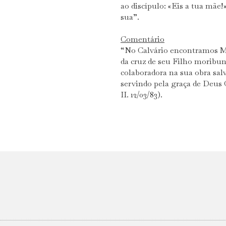
ao discípulo: «Eis a tua mãe!
sua”.
Comentário
“No Calvário encontramos Ma
da cruz de seu Filho moribund
colaboradora na sua obra sal
servindo pela graça de Deus
II. 12/03/83).