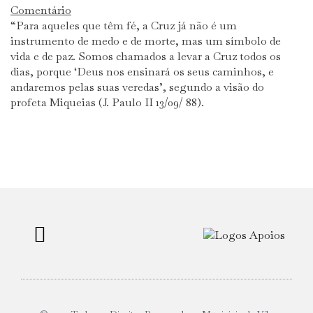
Comentário
“Para aqueles que têm fé, a Cruz já não é um
instrumento de medo e de morte, mas um símbolo de
vida e de paz. Somos chamados a levar a Cruz todos os
dias, porque ‘Deus nos ensinará os seus caminhos, e
andaremos pelas suas veredas’, segundo a visão do
profeta Miqueias (J. Paulo II 13/09/ 88).
Localização e Contactos